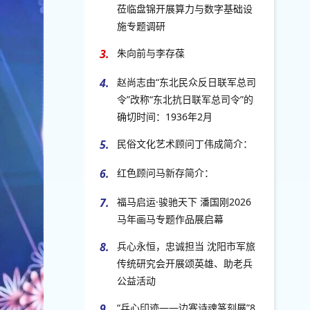
莅临盘锦开展算力与数字基础设
施专题调研
3.
朱向前与李存葆
4.
赵尚志由“东北民众反日联军总司
令”改称“东北抗日联军总司令”的
确切时间：1936年2月
5.
民俗文化艺术顾问丁伟成简介：
6.
红色顾问马新存简介：
7.
福马启运·骏驰天下 潘国刚2026
马年画马专题作品展启幕
8.
兵心永恒，忠诚担当 沈阳市军旅
传统研究会开展颂英雄、助老兵
公益活动
9.
“兵心印迹——边塞诗魂篆刻展”8