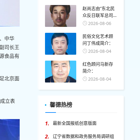
赵尚志由“东北民
众反日联军总司
令”改称“东北抗日
2026-08-06
联军总司令”的确
切时间：1936年2
民俗文化艺术顾
、中华
月
问丁伟成简介：
副司长王
2026-08-04
源食品有
红色顾问马新存
简介：
足北京面
2026-08-04
司成立表
馨德热榜
1.
最新全国报纸创意版面
2.
辽宁省数据和政务服务局调研组