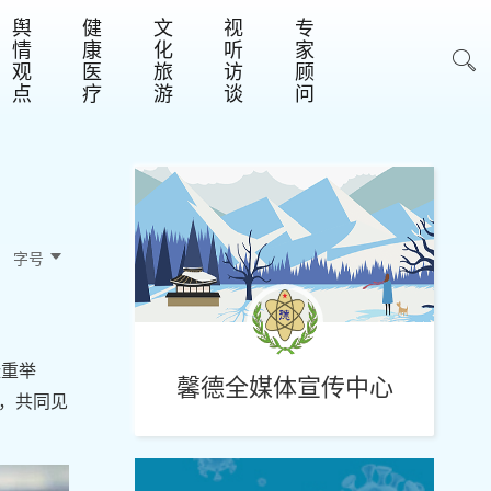
舆
健
文
视
专
情
康
化
听
家
观
医
旅
访
顾
点
疗
游
谈
问
字号 
隆重举
馨德全媒体宣传中心
，共同见