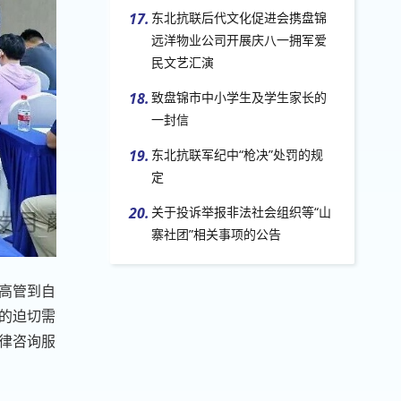
17.
东北抗联后代文化促进会携盘锦
远洋物业公司开展庆八一拥军爱
民文艺汇演
18.
致盘锦市中小学生及学生家长的
一封信
19.
东北抗联军纪中“枪决”处罚的规
定
20.
关于投诉举报非法社会组织等“山
寨社团”相关事项的公告
高管到自
的迫切需
律咨询服