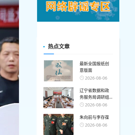
热点文章
最新全国报纸创
意版面
2026-08-06
辽宁省数据和政
务服务局调研组
莅临盘锦开展算
2026-08-06
力与数字基础设
施专题调研
朱向前与李存葆
2026-08-06