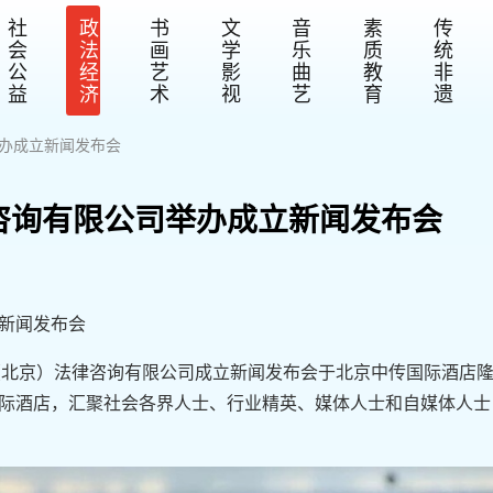
社
政
书
文
音
素
传
会
法
画
学
乐
质
统
公
经
艺
影
曲
教
非
益
济
术
视
艺
育
遗
举办成立新闻发布会
咨询有限公司举办成立新闻发布会
新闻发布会
颜冰（北京）法律咨询有限公司成立新闻发布会于北京中传国际酒店
际酒店，汇聚社会各界人士、行业精英、媒体人士和自媒体人士