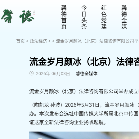
馨
今
红
馨
德
日
色
德
首
头
党
全
页
条
建
媒
首页
>
政法经济
> > 流金岁月颜冰（北京）法律咨询有限公司
流金岁月颜冰（北京）法律
2026年 06月03日
馨德全媒体
流金岁月颜冰（北京）法律咨询有限公司举办成立
（陶凯龙 孙波）2026年5月31日，流金岁月
办。本次发布会选址中国传媒大学所属北京中传国
证这家全新法律咨询企业扬帆起航。