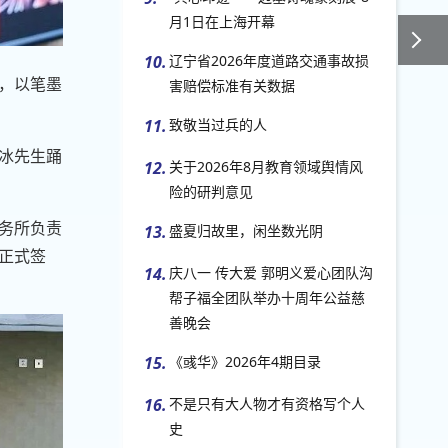
月1日在上海开幕
10.
辽宁省2026年度道路交通事故损
，以笔墨
害赔偿标准有关数据
11.
致敬当过兵的人
冰先生踊
12.
关于2026年8月教育领域舆情风
险的研判意见
务所负责
13.
盛夏归故里，闲坐数光阴
正式签
14.
庆八一 传大爱 郭明义爱心团队沟
帮子福全团队举办十周年公益慈
善晚会
15.
《彧华》2026年4期目录
16.
不是只有大人物才有资格写个人
史