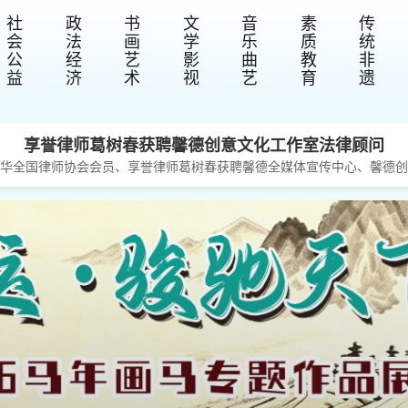
社
政
书
文
音
素
传
会
法
画
学
乐
质
统
公
经
艺
影
曲
教
非
益
济
术
视
艺
育
遗
享誉律师葛树春获聘馨德创意文化工作室法律顾问
、中华全国律师协会会员、享誉律师葛树春获聘馨德全媒体宣传中心、馨德创
员，中国法学会会员，曾在多家法制类媒体从业，作家，公开出版《民间
感强，思维缜密，极具亲和力，感同身受，视求助者如家...