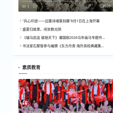
2026-
1
“兵心印迹——边塞诗魂篆刻展”8月1日在上海开幕
盛夏归故里，闲坐数光阴
《福马启运 骏驰天下》潘国刚2026马年画马专题作品展8月1日辽河美术馆开展
书法家石聚智参与编撰《东方丹青·海外高校典藏集》被泰国多所知名大学永久馆藏
素质教育