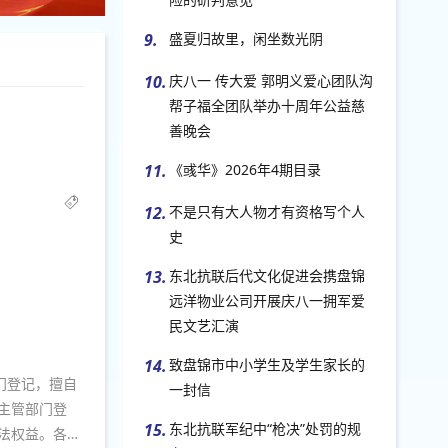
9.
盛夏归故里，闲坐数光阴
10.
庆八一 传大爱 郭明义爱心团队沟
帮子福全团队举办十周年公益慈
善晚会
11.
《彧华》2026年4期目录
12.
不是只有大人物才有资格写个人
史
13.
东北抗联后代文化促进会携盘锦
远洋物业公司开展庆八一拥军爱
民文艺汇演
14.
致盘锦市中小学生及学生家长的
门登记，擅自
一封信
主管部门登
15.
东北抗联军纪中“枪决”处罚的规
法权益。各有