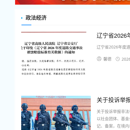
政法经济
辽宁省202
辽宁省2026年度
馨德
202
关于投诉举报
关于投诉举报非法
以社会团体、基金
记、备案，在境内