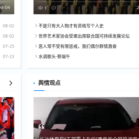
08-04
1
08-02
不是只有大人物才有资格写个人史
08-02
世界艺术家协会受邀出席联合国可持续发展论坛
07-25
恶人常不受有限惩戒，我们偶尔群情激奋
07-23
水调歌头·祭端午
舆情观点