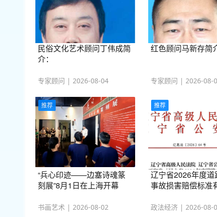
民俗文化艺术顾问丁伟成简
红色顾问马新存简
介：
专家顾问 | 2026-08-04
专家顾问 | 2026-08-
推荐
推荐
“兵心印迹——边塞诗魂篆
辽宁省2026年度
刻展”8月1日在上海开幕
事故损害赔偿标准
书画艺术 | 2026-08-02
政法经济 | 2026-08-