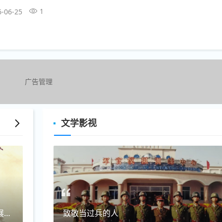
村、商务、市场监管、营商等部门领导班子及其成员、重要岗位领导干部
1
6-06-25
理反...
广告管理
文学影视
福马启运·骏驰天下 潘国刚2026马年画马专题作品展启幕
致敬当过兵的人