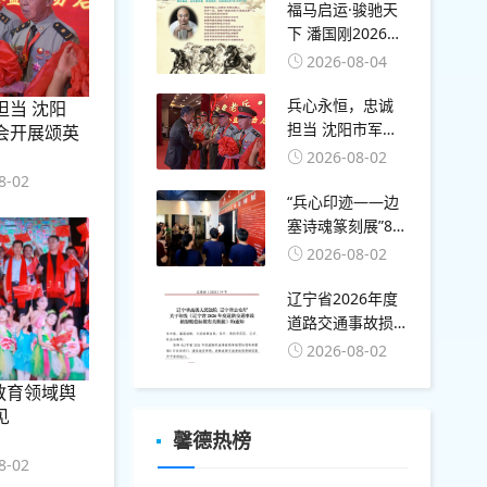
福马启运·骏驰天
下 潘国刚2026马
年画马专题作品
2026-08-04
展启幕
兵心永恒，忠诚
担当 沈阳
担当 沈阳市军旅
会开展颂英
传统研究会开展
活动
2026-08-02
颂英雄、助老兵
8-02
公益活动
“兵心印迹——边
塞诗魂篆刻展”8
月1日在上海开幕
2026-08-02
辽宁省2026年度
道路交通事故损
害赔偿标准有关
2026-08-02
数据
月教育领域舆
见
馨德热榜
8-02