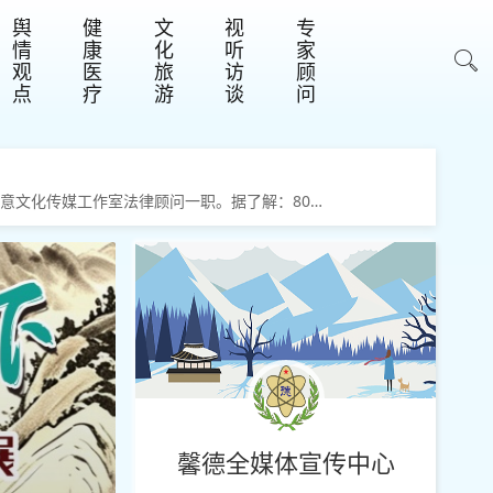
舆
健
文
视
专
情
康
化
听
家
观
医
旅
访
顾
点
疗
游
谈
问
意文化传媒工作室法律顾问一职。据了解：80后
维权人手记》《谁与浮生记》《阴晴圆缺都是泪》
馨德全媒体宣传中心