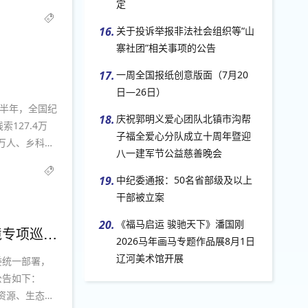
定
置，整治工作
16.
关于投诉举报非法社会组织等“山
寨社团”相关事项的公告
17.
一周全国报纸创意版面（7月20
日—26日）
上半年，全国纪
18.
庆祝郭明义爱心团队北镇市沟帮
127.4万
子福全爱心分队成立十周年暨迎
3万人、乡科级
八一建军节公益慈善晚会
..
19.
中纪委通报：50名省部级及以上
干部被立案
20.
《福马启运 骏驰天下》潘国刚
辽宁省委第十巡视组于6月24日至9月10日对盘山县开展营商环境专项巡视公告
2026马年画马专题作品展8月1日
辽河美术馆开展
委统一部署，
公告如下：
资源、生态环