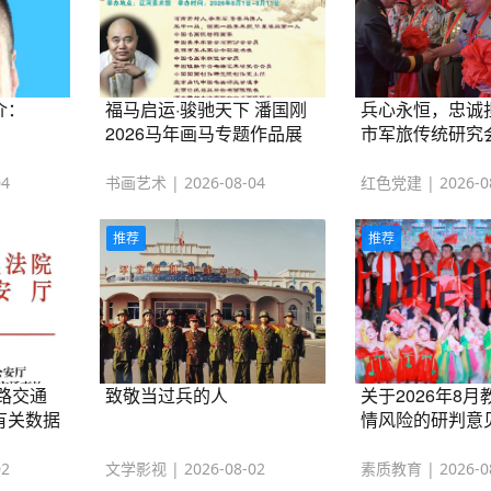
介：
福马启运·骏驰天下 潘国刚
兵心永恒，忠诚
2026马年画马专题作品展
市军旅传统研究
启幕
雄、助老兵公益
04
书画艺术 | 2026-08-04
红色党建 | 2026-0
推荐
推荐
道路交通
致敬当过兵的人
关于2026年8
有关数据
情风险的研判意
02
文学影视 | 2026-08-02
素质教育 | 2026-0