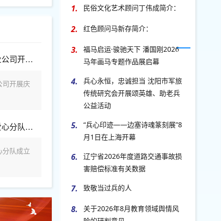
1.
民俗文化艺术顾问丁伟成简介：
2.
红色顾问马新存简介：
3.
福马启运·骏驰天下 潘国刚2026
东北抗联后代文化促进会携盘锦远洋物业公司开展庆八一拥军爱民文艺汇演
马年画马专题作品展启幕
4.
兵心永恒，忠诚担当 沈阳市军旅
公司开展庆
传统研究会开展颂英雄、助老兵
公益活动
5.
“兵心印迹——边塞诗魂篆刻展”8
庆祝郭明义爱心团队北镇市沟帮子福全爱心分队成立十周年暨迎八一建军节公益慈善晚会
月1日在上海开幕
心分队成立
6.
辽宁省2026年度道路交通事故损
害赔偿标准有关数据
7.
致敬当过兵的人
8.
关于2026年8月教育领域舆情风
险的研判意见