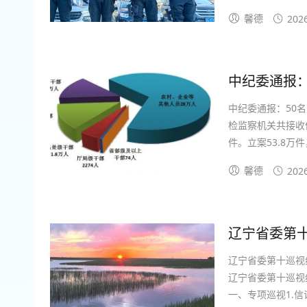
关部门坚持专群结
馨德
202
持续走深走实。为进
中纪委通报：
中纪委通报：50
检监察机关共接收信
件。立案53.8万
干部7.5万人；立
馨德
202
辽宁省委第十巡视
辽宁省委第十巡视
一、专项巡视1.