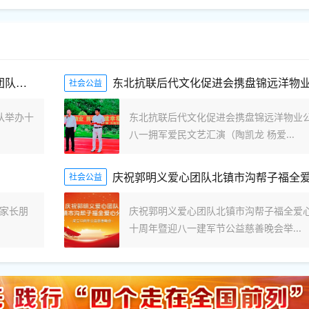
庆八一 传大爱 郭明义爱心团队沟帮子福全团队举办十周年公益慈善晚会
社会公益
队举办十
东北抗联后代文化促进会携盘锦远洋物业
八一拥军爱民文艺汇演（陶凯龙 杨爱...
社会公益
家长朋
庆祝郭明义爱心团队北镇市沟帮子福全爱
十周年暨迎八一建军节公益慈善晚会举...