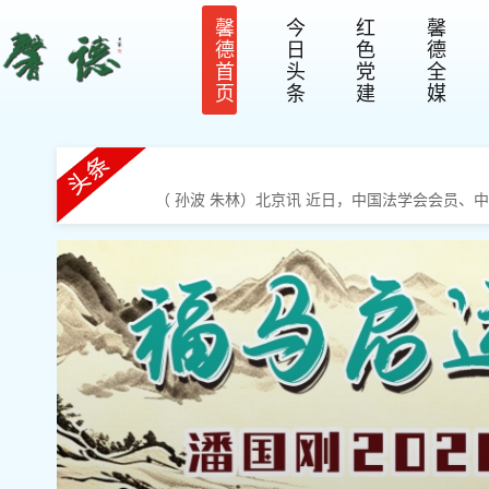
馨
今
红
馨
德
日
色
德
首
头
党
全
页
条
建
媒
（ 孙波 朱林）北京讯 近日，中国法学会会员
律师葛树春（春树律师）是中华全国律师协会会
等多部维权类畅销书籍。春树律师为人热情、责任