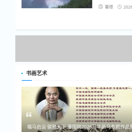
境、住建、农业农
馨德
202
2.受理内容。主要受
书画艺术