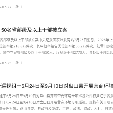
合、群防群治，在社会各界的大力支持下，持续深化对相关问题的研究处
1
6-07-27
一步发挥社...
50名省部级及以上干部被立案
名省部级及以上干部被立案中央纪委国家监委网站7月25日消息，2026年
访举报218.8万件次，其中检举控告类信访举报56.2万件次。处置问题线索
件，其中立案省部级及以上干部50人、厅局级干部2773人、县处级干部2.
案现任或原任村党支部书记、村委会主任5.4万人。处分41.2万人，其中党纪.
1
6-07-25
组于6月24日至9月10日对盘山县开展营商环境专项巡视公告根据辽宁省
组于6月24日至9月10日对盘山县开展营商环境专项巡视。现将有关事项
信访受理对象。盘山县委、县政府及发改、工信、政法、财政、人社、自然