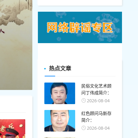
热点文章
-08-02
“兵心印迹
民俗文化艺术顾
问丁伟成简介：
2026-08-04
红色顾问马新存
简介：
2026-08-04