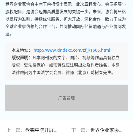
世界企业家协会主席王余根博士表示，此次章程发布、会员招募与
股权配售，是协会迈向高质量发展的关键一步。未来，协会将严格
以章程为准则，持续优化服务、扩大开放、深化合作，致力于成为
全球企业家信赖的合作平台，共同推动国际经贸融通与产业协同发
展。
本文地址：
http://www.xindexc.com/zfjj/1606.html
版权声明：
凡本网刊发的文字、图片、视频等作品具有独立
版权，受法律保护，如需转载应注明出处及作者姓名，本网
法律顾问为中国法学会会员、律师（北京）葛树春先生。
广告管理
上一篇：
盘锦中院开展防范养老诈骗宣讲活动，助力老年群体守好“钱袋子”
下一篇：
世界企业家协会赴港参会 深化全球商业协作