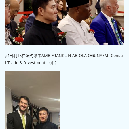
尼日利亚驻纽约领事AMB.FRANKLIN ABIOLA OGUNYEMI Consu
l-Trade & Investment （中）