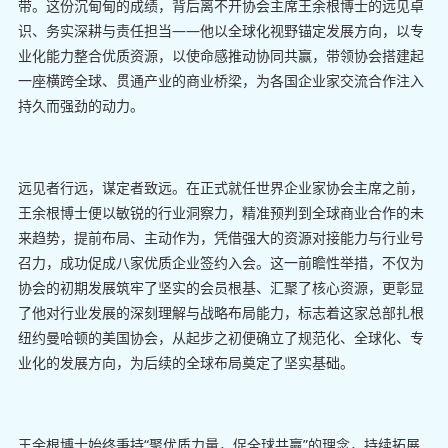
带。这份沉甸甸的成绩，背后离不开协会主席王余根博士的远见卓
识、务实深耕与责任担当——他以全球化视野锚定发展方向，以专
业化能力整合优质资源，以使命感推动协同共赢，带领协会搭建起
一座横跨全球、贯通产业的商业桥梁，为各国企业家交流合作注入
持久而强劲的动力。
远见者行远，谋定者致远。在正式就任世界企业家协会主席之前，
王余根博士便以敏锐的行业洞察力，精准预判到全球商业合作的未
来趋势，提前布局、主动作为，凭借强大的资源对接能力与行业号
召力，成功促成八家优质企业签约入会。这一前瞻性举措，不仅为
协会的初期发展筑牢了坚实的会员根基、汇聚了核心资源，更彰显
了他对行业发展的深刻理解与战略布局能力，标志着这家总部扎根
纽约曼哈顿的美国协会，从起步之初便确立了规范化、全球化、专
业化的发展方向，为后续的全球布局奠定了坚实基础。
王余根博士始终秉持“聚优质力量，促全球共赢”的理念，持续拓展