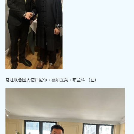
常驻联合国大使丹尼尔・德尔瓦莱・布兰科 （左）