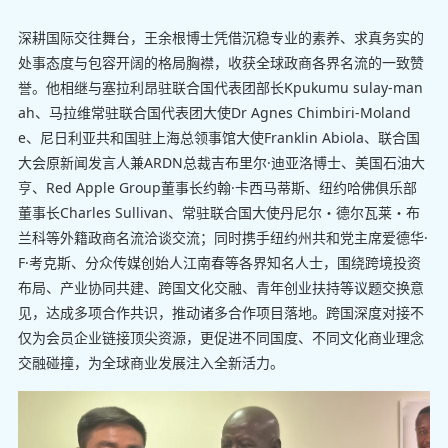
深耕国际交往舞台，王余根博士凭借沉稳专业的素养、求真务实的
处事态度与包容开阔的格局胸襟，收获全球政商各界名流的一致赞
誉。他相继与塞拉利昂驻联合国代表团部长Kpukumu sulay-man
ah、马拉维常驻联合国代表团大使Dr Agnes Chimbiri-Moland
e、尼日利亚共和国驻上海总领事馆大使Franklin Abiola、联合国
大会原新闻发言人兼ARDN总裁吉布里尔·迪亚洛博士、美国石油大
亨、Red Apple Group董事长约翰·卡西马蒂斯、纽约哈佛俱乐部
董事长Charles Sullivan、常驻联合国大使丹尼尔・德尔瓦莱・布
兰科等外籍政商名流洽谈交流；同时携手纽约州共和党主席爱德华·
F·考克斯、分众传媒创始人江南春等各界知名人士，围绕跨境投资
布局、产业协同共建、跨国文化交融、青年创业扶持等议题交换意
见，达成多项合作共识，推动诸多合作项目落地。跨国深度对接不
仅为会员企业链接顶尖资源，更促进不同国度、不同文化商业理念
交融碰撞，为全球商业发展注入全新活力。