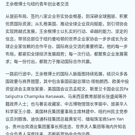
王余根博士与纽约青年创业者交流
从提前布局、签约八家企业夯实协会根基，到深耕全球圈层、积累
优质国际资源；从扎根美国、推动全球企业双向赋能，到引领协会
实现跨越式发展，王余根博士以扎实的行动、卓越的能力、坚定的
信念，带领总部位于纽约曼哈顿的世界企业家协会一步步成长为全
球企业家信赖的合作平台、国际商业交流的重要桥梁。他的每一步
布局，都紧扣全球经济发展趋势；每一次行动，都聚焦企业发展需
求；每一份付出，都致力于推动国际合作共赢。
一路前行途中，王余根博士的国际人脉版图持续拓展，结识众多各
国政要与商界翘楚，其中包含泰国前副总理功·塔帕朗西、欧美中投
资促进会主席张家豪、美国国会议员孟昭文、斯里兰卡国会议员Pa
taliputra Champika Ranawak、马来西亚教育部部长张盛闻等外
籍政界人士；也与著名收藏家、中古博物馆馆长李振中、旅美华人
科学家王小曾、美国林氏集团董事局主席林建中、纽约州民主党参
议员刘醇逸、迪信通科技集团总裁黄安可、缅甸珠宝商Sam Yan
g、贵州台宾酒业集团董事长邢连忠、世界夫人集团等海内外知名
企业负责人深度往来，不断拓宽协会合作边界。