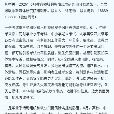
其中关于2026年6月教育领域的舆情风险研判部分概述如下，全文
可联系新媒体研究院编辑部。联系人：徐老师 联系电话：18839
188831（微信同号）
一是考试季考务组织和汛期交通安全风险需统筹应对。6月，中高
考来临，同时学业水平考试、中小学期末考试、大学英语四六级等
各类考试密集开展，考务组织工作量大、环节多、要求高。试卷运
输保管、考场布置、监考履职、作弊防控等任何一个环节出现问
题，都可能引发考试公平性质疑，滋生负面舆情，甚至引发家长群
体集中投诉、维权等情况。同时，6月全国进入主汛期，强降雨、
雷电、大风等极端天气多发，多地易出现城市内涝、道路积水、山
体滑坡、泥石流等灾害，影响考生赴考安全，特别是乡村偏远地区
道路条件差，交通安全隐患更为突出。此外，考点周边噪音干扰、
突发疾病、考生证据丢失等突发情况也可能影响考试正常进行，各
类自媒体、MCN机构易借机炒作事态、散播不实信息，放大负面舆
情，扰乱考试秩序。
二是毕业季活动组织和就业舆情风险需提前防范。6月，高校、中