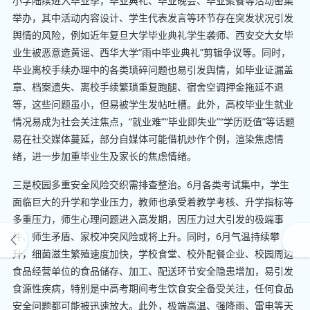
小学陆续进入毕业季，毕业典礼、毕业晚会、毕业聚餐等活动密集
举办，其中活动内容设计、学生代表发言等环节存在突发状况引发
舆情的风险，例如近年复旦大学毕业典礼学生袭师、西安交大女毕
业生被恶意造黄谣、西华大学“雨中毕业典礼”剪辑争议等。同时，
毕业离校手续办理中的各类琐碎问题也易引发舆情，如毕业证漏盖
章、档案遗失、离校手续繁琐重复跑腿、宿舍空调押金拖延不退
等，这些问题虽小，但易被学生发帖吐槽。此外，高校毕业生就业
情况易成为社会关注焦点，“就业难”“毕业即失业”“学历贬值”等话题
易在社交媒体蔓延，部分自媒体可能借机炒作个例，渲染焦虑情
绪，进一步加重毕业生及家长的焦虑情绪。
三是校园多重安全风险交织需排查整治。6月各类考试集中，学生
面临巨大的升学和学业压力，教师也承受着教学考核、升学指标等
多重压力，师生心理问题进入高发期，因压力过大引发的极端事
件、师生矛盾、家校冲突风险或将上升。同时，6月气温持续攀
升，细菌滋生繁殖速度加快，学校食堂、校外配餐企业、校园周边
食品经营单位的食品储存、加工、配送环节安全隐患增加，易引发
食源性疾病，特别是中高考期间考生饮食安全备受关注，任何食品
安全问题都可能被迅速放大。此外，极端高温、强降雨、雷电等天