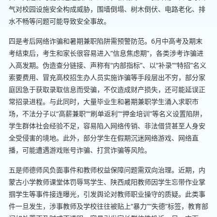
气对校园设施安全构成威胁，围墙倒塌、树木倒伏、电路老化、排
水不畅等问题可能导致安全事故。
四是考后网络诈骗和暑期兼职陷阱需预警防范。6月中高考及期末
考结束后，考生和家长很容易进入“信息焦虑期”，各类涉考诈骗进
入高发期。伪造查分链接、声称有“内部指标”、以“补录”“特招”名义
索要费用、冒充高校招生办人员实施诈骗等手段层出不穷，部分家
庭因急于获取录取信息而受骗，不仅造成财产损失，还可能延误正
常招录进程。与此同时，大量毕业生和暑期兼职学生涌入求职市
场，不法分子以“高薪兼职”“刷单返利”“押金培训”等名义设置陷阱，
学生群体社会经验不足，容易陷入网络传销、非法借贷甚至人身安
全受侵害的境地。此外，部分学生在假期沉迷网络游戏、网络直
播，可能遭遇游戏账号诈骗、打赏诈骗等风险。
五是师德师风负面事件和教师权益保障问题需双向治理。近期，内
蒙古小学教师课堂体罚辱骂学生、陕西咸阳教师因学生忘带作业掌
掴学生等事件接连曝光，引发舆论对教师职业操守的质疑。此类事
件一旦发生，涉事教师及学校往往被贴上“暴力”“失德”标签，教育部