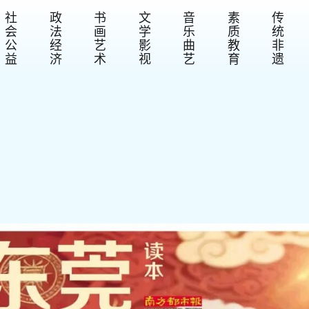
社
政
书
文
音
素
传
会
法
画
学
乐
质
统
公
经
艺
影
曲
教
非
益
济
术
视
艺
育
遗