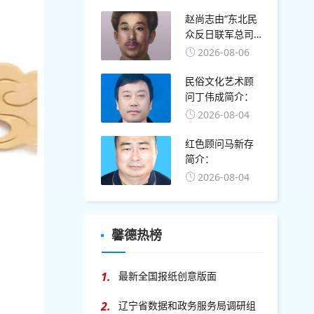
赵尚志由“东北民
众反日联军总司
令”改称“东北抗日
2026-08-06
联军总司令”的确
切时间：1936年2
民俗文化艺术顾
月
问丁伟成简介：
2026-08-04
红色顾问马新存
简介：
2026-08-04
馨德热榜
1.
最新全国报纸创意版面
2.
辽宁省数据和政务服务局调研组