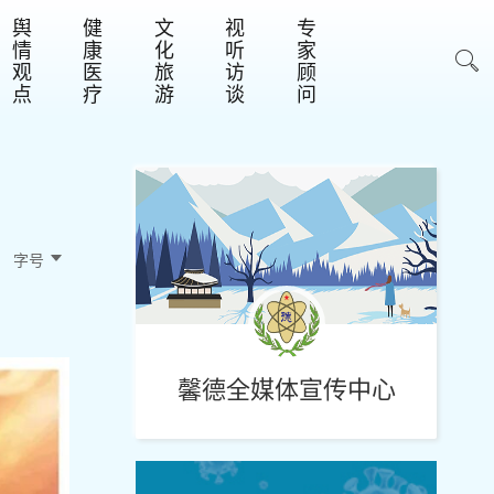
舆
健
文
视
专
情
康
化
听
家
观
医
旅
访
顾
点
疗
游
谈
问
字号 
馨德全媒体宣传中心