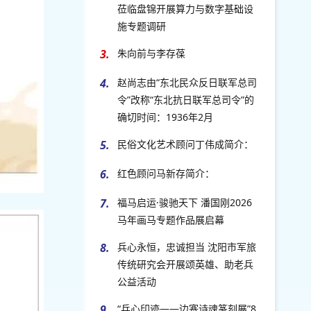
莅临盘锦开展算力与数字基础设
施专题调研
3.
朱向前与李存葆
4.
赵尚志由“东北民众反日联军总司
令”改称“东北抗日联军总司令”的
确切时间：1936年2月
5.
民俗文化艺术顾问丁伟成简介：
6.
红色顾问马新存简介：
7.
福马启运·骏驰天下 潘国刚2026
马年画马专题作品展启幕
8.
兵心永恒，忠诚担当 沈阳市军旅
传统研究会开展颂英雄、助老兵
公益活动
9.
“兵心印迹——边塞诗魂篆刻展”8