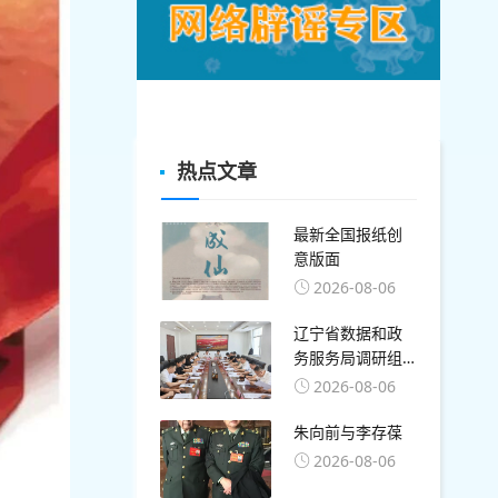
热点文章
最新全国报纸创
意版面
2026-08-06
辽宁省数据和政
务服务局调研组
莅临盘锦开展算
2026-08-06
力与数字基础设
施专题调研
朱向前与李存葆
2026-08-06