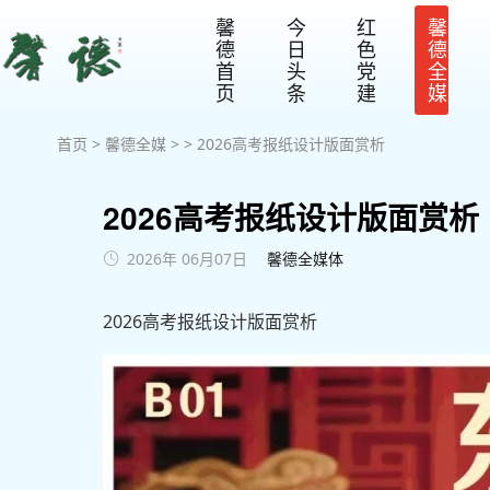
馨
今
红
馨
德
日
色
德
首
头
党
全
页
条
建
媒
首页
>
馨德全媒
> > 2026高考报纸设计版面赏析
2026高考报纸设计版面赏析
2026年 06月07日
馨德全媒体
2026高考报纸设计版面赏析