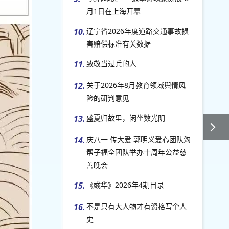
月1日在上海开幕
10.
辽宁省2026年度道路交通事故损
害赔偿标准有关数据
11.
致敬当过兵的人
12.
关于2026年8月教育领域舆情风
险的研判意见
13.
盛夏归故里，闲坐数光阴
14.
庆八一 传大爱 郭明义爱心团队沟
帮子福全团队举办十周年公益慈
善晚会
15.
《彧华》2026年4期目录
16.
不是只有大人物才有资格写个人
史