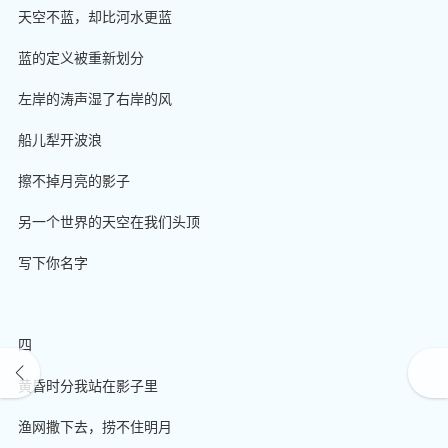
天空不蓝，却比河水更蓝
蓝的定义被重新划分
左岸的涛声湿了右岸的风
船儿犁开波浪
擦不掉月亮的影子
另一个世界的天空在我们头顶
写下你名字
四
黄昏时分我站在影子里
渔网撒下去，捞不住明月